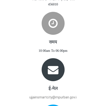
456010
समय
10:00am To 06:00pm
ई-मेल
ujjainsmartcity@mpurban.gov.in