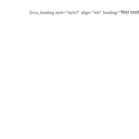
[lvca_heading style=”style3″ align=”left” heading=”चित्र प्रदर्