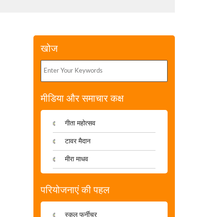
खोज
मीडिया और समाचार कक्ष
गीता महोत्सव
टावर मैदान
मीरा माधव
परियोजनाएं की पहल
स्कूल फर्नीचर