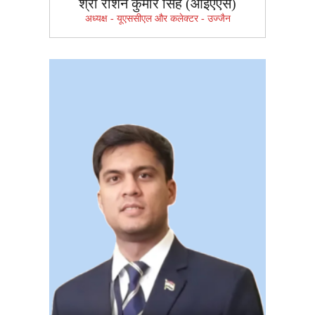
श्री रौशन कुमार सिंह (आईएएस)
अध्यक्ष - यूएससीएल और कलेक्टर - उज्जैन