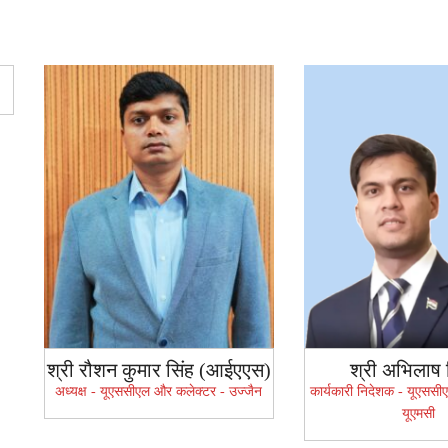
श्री रौशन कुमार सिंह (आईएएस)
श्री अभिलाष 
अध्यक्ष - यूएससीएल और कलेक्टर - उज्जैन
कार्यकारी निदेशक - यूएसस
यूएमसी