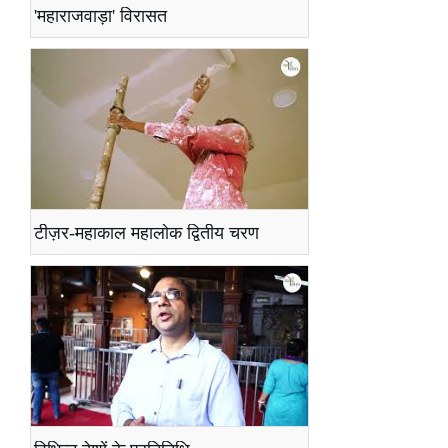
'महाराजवाड़ा' विरासत
टीज़र-महाकाल महालोक द्वितीय चरण