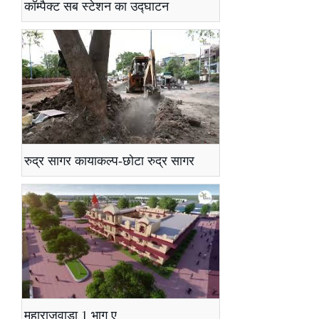
कॉम्पैक्ट सब स्टेशन का उद्घाटन
रुद्र सागर कायाकल्प-छोटा रुद्र सागर
महाराजवाड़ा 1 भाग ए